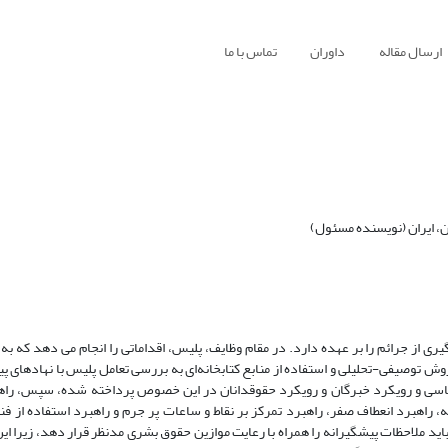
ارسال مقاله
داوران
تماس با ما
، ایران (نویسنده مسئول)
 از جرائم را بر عهده دارد. در مقام وظایف، پلیس، اقداماتی را انجام می­ دهد که به 
 توصیفی-تحلیلی و استفاده از منابع کتابخانه‌ای به بررسی تعامل پلیس با نهادهای پ
سی و رویکرد خبرگان و رویکرد حقوقدانان در این خصوص پرداخته‌ شده، سپس، راه
، راهبرد انعطاف
صفر، راهبرد تمرکز
بر
نقاط
و
ساعات
پر جرم و راهبرد
استفاده
از
فن
اید
ملاحظات پیشگیرانه
را
همراه
با
رعایت
موازین
حقوق
بشری
مدنظر
قرار
دهد،
زیرا
ای