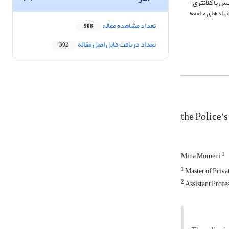
یس
یا
کلانتری­
نهادهای
جامعه
تعداد مشاهده مقاله
908
تعداد دریافت فایل اصل مقاله
302
the Police’s
1
Mina Momeni
1
Master of Priva
2
Assistant Profes