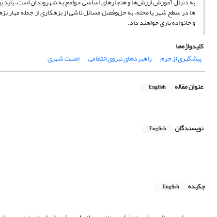
به دنبال
آموزش
ارزش‌ها
و
هنجارهای
اساسی
جوامع
به
شهروندان
است، باید
ب
ها
در
سطح
شهر
یا
محله،
به
حل‌وفصل
مسائل
ناشی
از
بزهکاری
از جمله
مهار
بزه
و
خانواده
یاری
خواهند
داد.
کلیدواژه‌ها
پیشگیری از جرم
راهبردهای نیروی انتظامی
امنیت شهری
عنوان مقاله
English
نویسندگان
English
چکیده
English