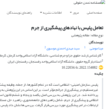
صفحه اصلی
مرور
اطلاعات نشریه
راهنمای نویسندگان
تعامل پلیس با نهادهای پیشگیری از جرم
نوع مقاله : مقاله پژوهشی
نویسندگان
2
1
مینا مومنی
سید مهدی احمدی موسوی
1
کارشناس ارشد حقوق جزا و جرم شناسی، دانشگاه آزاد اسلامی واحد کرمان، کرمان
2
استادیار گروه حقوق، دانشگاه آزاد اسلامی واحد رفسنجان، رفسنجان، ایران
10.22034/lc.2022.154082
چکیده
پلیس سازمان امنیتی- انتظامی است که در تمام کشورها، از جمله، وظیفه پیشگیری
غیرمستقیم در پیشگیری از جرائم مؤثر است. بر این اساس در این پژوهش به روش
پرداخته شد. در این پژوهش به بررسی اصل یکصد و پنجاه و ششم قانون اسا
انتظامی و پیشگیری از جرم، شامل راهبردهای جامعه‌محوری، راهبرد
حل
مسئله
ارتباطات
در
امر
پیشگیری مورد بررسی قرار گرفت. بررسی­ ها نشان داد پلیس
ب