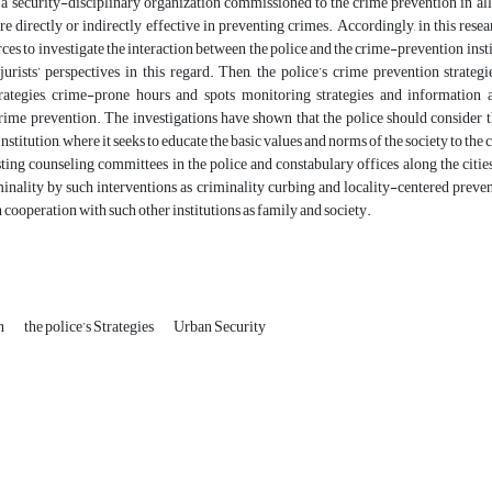
 a security-disciplinary organization commissioned to the crime prevention in all t
are directly or indirectly effective in preventing crimes. Accordingly, in this re
rces to investigate the interaction between the police and the crime-prevention insti
jurists’ perspectives in this regard. Then, the police’s crime prevention strategi
strategies, crime-prone hours and spots monitoring strategies and information
rime prevention. The investigations have shown that the police should consider 
nstitution, where it seeks to educate the basic values and norms of the society to the 
sting counseling committees in the police and constabulary offices along the citi
inality by such interventions as criminality curbing and locality-centered prevent
n cooperation with such other institutions as family and society.
n
the police’s Strategies
Urban Security