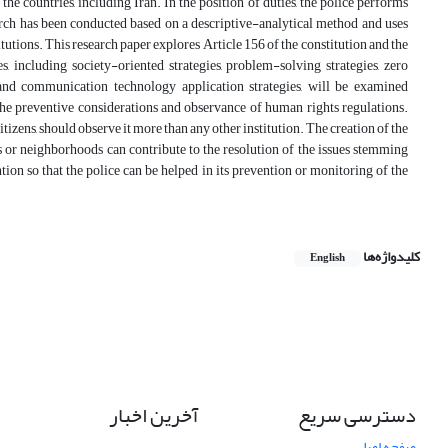
he countries, including Iran. In the position of duties, the police performs
search has been conducted based on a descriptive-analytical method and uses
tutions. This research paper explores Article 156 of the constitution and the
es, including society-oriented strategies, problem-solving strategies, zero
 and communication technology application strategies, will be examined
the preventive considerations and observance of human rights regulations.
citizens, should observe it more than any other institution. The creation of the
es or neighborhoods can contribute to the resolution of the issues stemming
ion so that the police can be helped in its prevention or monitoring of the
کلیدواژه‌ها
English
دسترسی سریع
آخرین اخبار
صفحه اصلی