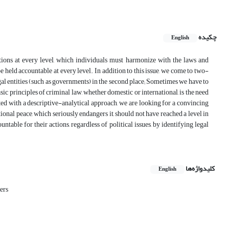
چکیده
English
ations at every level, which individuals must harmonize with the laws and
e held accountable at every level. In addition to this issue, we come to two-
egal entities (such as governments) in the second place; Sometimes we have to
ic principles of criminal law, whether domestic or international, is the need
nted with a descriptive-analytical approach, we are looking for a convincing
ional peace, which seriously endangers it, should not have reached a level in
ntable for their actions, regardless of political issues, by identifying legal
کلیدواژه‌ها
English
ers