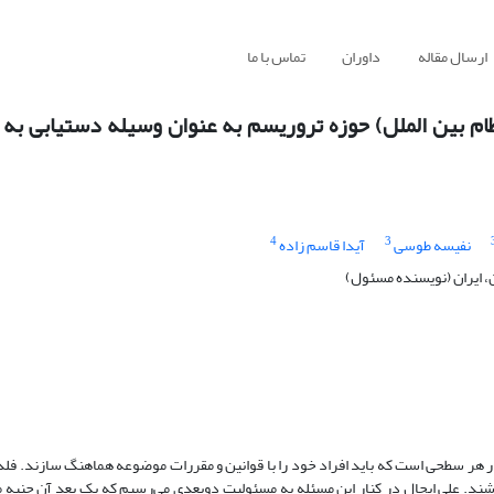
ارسال مقاله
داوران
تماس با ما
ام بین الملل) حوزه تروریسم به عنوان وسیله دستیابی به م
4
3
نفیسه طوسی
آیدا قاسم زاده
، ایران (نویسنده مسئول)
ر هر سطحی است که باید افراد خود را با قوانین و مقررات موضوعه هماهنگ سازند. فلذا
شند. علی ایحال در کنار این مسئله به مسئولیت دوبعدی می‌رسیم که یک بعد آن جنبه