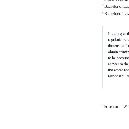
3
Bachelor of Law
4
Bachelor of Law
Looking at t
regulations o
dimensional r
obtain crimin
to be account
answer to the
the world tod
responsibilit
Terrorism
Wa