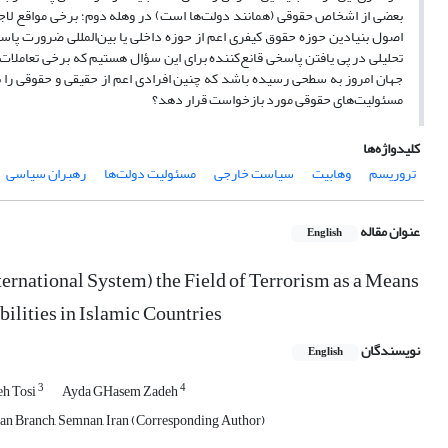
بعضی از اشخاص حقوقی (همانند دولت‌ها است) در وهله دوم؛ برخی مواقع لاجر
اصول بنیادین حوزه حقوق کیفری اعم از حوزه داخلی یا بین‌المللی ضرورت پاس
تحلیلی در پی یافتن پاسخی قانع‌کننده برای این سؤال هستیم که برخی تعاملات ش
جهان امروز به سطحی رسیده باشد که چنین افرادی اعم از حقیقی و حقوقی را 
مسئولیت‌های حقوقی مورد بازخواست قرار دهد؟
کلیدواژه‌ها
تروریسم
وهابیت
سیاست خارجی
مسئولیت دولت‌ها
رهبران سیاسی
عنوان مقاله
English
ernational System) the Field of Terrorism as a Means
ilities in Islamic Countries
نویسندگان
English
3
4
eh Tosi
Ayda GHasem Zadeh
nan Branch, Semnan, Iran (Corresponding Author)