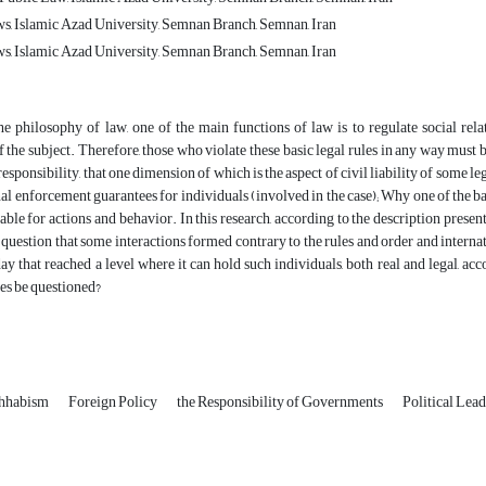
s, Islamic Azad University, Semnan Branch, Semnan, Iran
s, Islamic Azad University, Semnan Branch, Semnan, Iran
he philosophy of law, one of the main functions of law is to regulate social rel
f the subject. Therefore, those who violate these basic legal rules in any way must b
esponsibility, that one dimension of which is the aspect of civil liability of some l
al enforcement guarantees for individuals (involved in the case); Why one of the bas
able for actions and behavior. In this research, according to the description prese
 question that some interactions formed contrary to the rules and order and internat
ay that reached a level where it can hold such individuals, both real and legal, accou
ies be questioned?
hhabism
Foreign Policy
the Responsibility of Governments
Political Lead