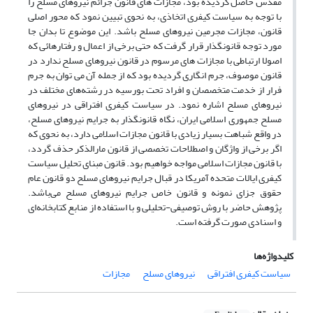
مقدس حاصل گردیده بود‌،‌ مجازات های قانون جرائم نیروهای مسلح را
با توجه به سیاست کیفری اتخاذی، به نحوی تبیین نمود که محور اصلی
قانون، مجازات مجرمین نیروهای مسلح باشد. این موضوع تا بدان جا
مورد توجه قانونگذار قرار گرفت که حتی برخی از اعمال و رفتارهائی که
اصولا ارتباطی با مجازات های مرسوم در قانون نیروهای مسلح ندارد در
قانون موصوف، ‌جرم انگاری گردیده بود که از جمله آن می توان به جرم
فرار از خدمت متخصصان و افراد تحت بورسیه در رشته‌های مختلف در
نیروهای مسلح اشاره نمود. در سیاست کیفری افتراقی در نیروهای
مسلح جمهوری اسلامی ایران، نگاه قانونگذار به جرایم نیروهای مسلح،
در واقع شباهت بسیار زیادی با قانون مجازات اسلامی دارد،‌ به نحوی که
اگر برخی از واژگان و اصطلاحات تخصصی از قانون مارالذکر حذف گردد،
با قانون مجازات اسلامی مواجه خواهیم بود. قانون مبنای تحلیل سیاست
کیفری ایالات متحده آمریکا در قبال جرایم نیروهای مسلح دو قانون عام
حقوق جزای نمونه و قانون خاص جرایم نیروهای مسلح می‌باشد.
پژوهش حاضر با روش توصیفی-تحلیلی و با استفاده از منابع کتابخانه‌ای
و اسنادی صورت گرفته است.
کلیدواژه‌ها
سیاست کیفری افتراقی
نیروهای مسلح
مجازات