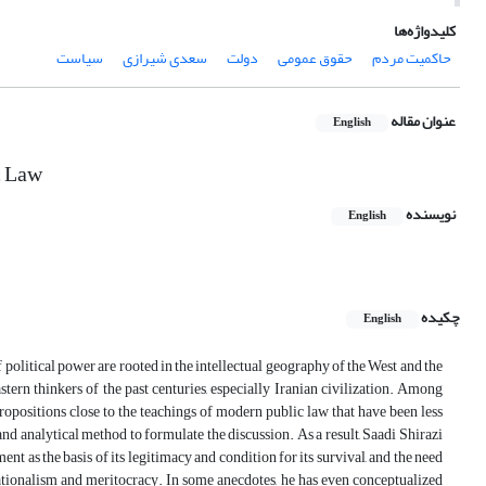
کلیدواژه‌ها
حاکمیت مردم
حقوق عمومی
دولت
سعدی شیرازی
سیاست
عنوان مقاله
English
c Law
نویسنده
English
چکیده
English
 political power are rooted in the intellectual geography of the West and the
stern thinkers of the past centuries, especially Iranian civilization. Among
propositions close to the teachings of modern public law that have been less
and analytical method to formulate the discussion. As a result, Saadi Shirazi
nt as the basis of its legitimacy and condition for its survival, and the need
rationalism and meritocracy. In some anecdotes, he has even conceptualized