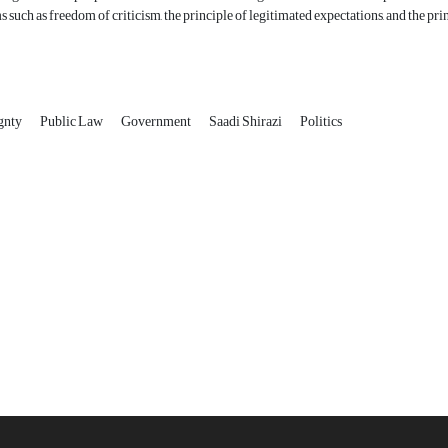
such as freedom of criticism, the principle of legitimated expectations, and the pri
ignty
Public Law
Government
Saadi Shirazi
Politics