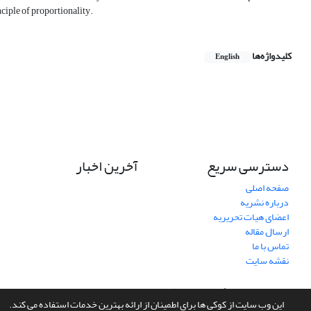
nciple of proportionality.
کلیدواژه‌ها
English
دسترسی سریع
آخرین اخبار
صفحه اصلی
درباره نشریه
اعضای هیات تحریریه
ارسال مقاله
تماس با ما
نقشه سایت
سامانه مدیریت نشریات علمی.
طراحی و پیاده سازی از
سیناوب
این وب سایت از کوکی ها برای اطمینان از ارائه بهترین خدمات استفاده می کند.