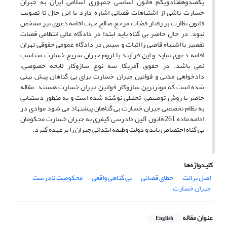
یکصدوهفتادویکم قانون اساسی جمهوری اسلامی ایران به جبران
خسارت ناشی از اشتباهات قضائی اشاره دارد با این حال تا تصویب
قانون نظارت بر رفتار قضات مرجع صالح جهت اقامه دعوی نیز مشخص
نبود. در حال حاضر بی گناه باید ابتدا در دادگاه عالی انتظامی قضات
تقصیر یا اشتباه قاضی را اثبات و سپس در دادگاه عمومی حقوقی تهران
اقامه دعوی نماید و این فرآیند با لزوم جبران سریع خسارت متناسب
نمی باشد. در حقوق آمریکا سه نوع سازوکار لایحه خصوصی،
دادخواهی مدنی و قوانین جبران خسارت برای بی گناهان پیش بینی
شده است که موثرترین سازوکار قوانین جبران خسارت هستند. مقاله
حاضر با روش توصیفی-تحلیلی نوشته شده است و به منظور دستیابی
به نظام تخصصی جبران خسارت بی گناهان پیشنهاد می شود موادی در
ادامه ماده 261 قانون آئین دادرسی کیفری به جبران خسارت محکومان
بی گناه اختصاص یابد و دولت وظیفه ابتدائی جبران را برعهده گیرد.
کلیدواژه‌ها
اصل برائت
خطای قضائی
بی گناهی واقعی
محکومیت نادرست
جبران خسارت
عنوان مقاله
English