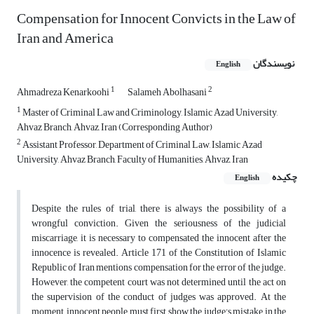
Compensation for Innocent Convicts in the Law of
Iran and America
نویسندگان
English
1
2
Ahmadreza Kenarkoohi
Salameh Abolhasani
1
Master of Criminal Law and Criminology, Islamic Azad University,
Ahvaz Branch, Ahvaz, Iran (Corresponding Author)
2
Assistant Professor, Department of Criminal Law, Islamic Azad
University, Ahvaz Branch, Faculty of Humanities, Ahvaz, Iran
چکیده
English
Despite the rules of trial, there is always the possibility of a
wrongful conviction. Given the seriousness of the judicial
miscarriage, it is necessary to compensated the innocent after the
innocence is revealed. Article 171 of the Constitution of Islamic
Republic of Iran mentions compensation for the error of the judge.
However, the competent court was not determined until the act on
the supervision of the conduct of judges was approved. At the
moment, innocent people must first show the judge's mistake in the