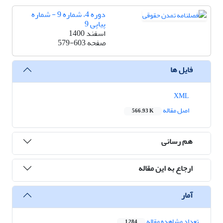
دوره 4، شماره 9 - شماره
پیاپی 9
اسفند 1400
صفحه
579-603
فایل ها
XML
اصل مقاله
566.93 K
هم رسانی
ارجاع به این مقاله
آمار
تعداد مشاهده مقاله
1,284