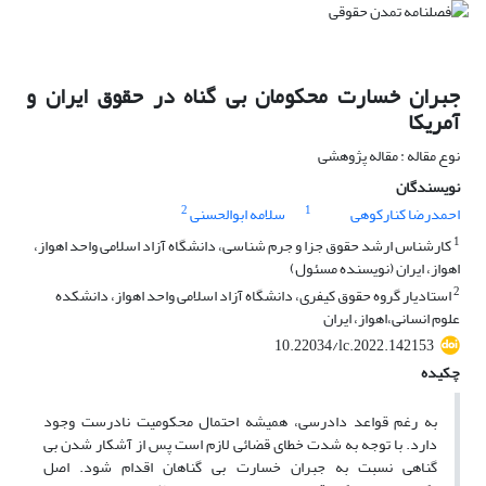
جبران خسارت محکومان بی گناه در حقوق ایران و
آمریکا
نوع مقاله : مقاله پژوهشی
نویسندگان
2
1
احمدرضا کنارکوهی
سلامه ابوالحسنی
1
کارشناس ارشد حقوق جزا و جرم شناسی، دانشگاه آزاد اسلامی واحد اهواز،
اهواز، ایران (نویسنده مسئول)
2
استادیار گروه حقوق کیفری، دانشگاه آزاد اسلامی واحد اهواز، دانشکده
علوم انسانی،اهواز، ایران
10.22034/lc.2022.142153
چکیده
به رغم قواعد دادرسی، همیشه احتمال محکومیت نادرست وجود
دارد. با توجه به شدت خطای قضائی لازم است پس از آشکار شدن بی
گناهی نسبت به جبران خسارت بی گناهان اقدام شود. اصل