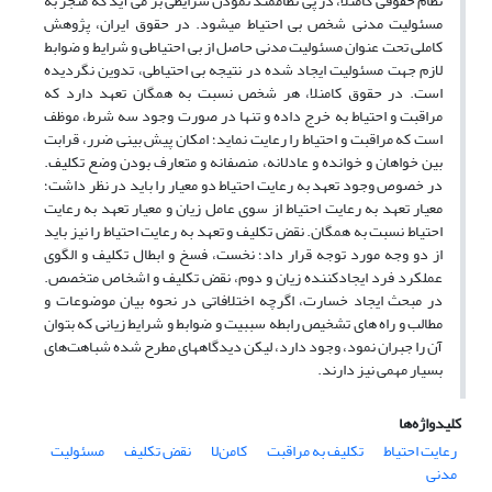
نظام حقوقی کامن­لا، در پی نظام­مند نمودن شرایطی بر می آید که منجر به
مسئولیت مدنی شخص بی احتیاط می‏شود. در حقوق ایران، پژوهش
کاملی تحت عنوان مسئولیت مدنی حاصل از بی احتیاطی و شرایط و ضوابط
لازم جهت مسئولیت ایجاد شده در نتیجه بی احتیاطی، تدوین نگردیده
است. در حقوق کامن­لا، هر شخص نسبت به همگان تعهد دارد که
مراقبت و احتیاط به خرج داده و تنها در صورت وجود سه شرط، موظف
است که مراقبت و احتیاط را رعایت نماید؛ امکان پیش بینی ضرر، قرابت
بین خواهان و خوانده و عادلانه، منصفانه و متعارف بودن وضع تکلیف.
در خصوص وجود تعهد به رعایت احتیاط دو معیار را باید در نظر داشت؛
معیار تعهد به رعایت احتیاط از سوی عامل زیان و معیار تعهد به رعایت
احتیاط نسبت به همگان. نقض تکلیف و تعهد به رعایت احتیاط را نیز باید
از دو وجه مورد توجه قرار داد؛ نخست، فسخ و ابطال تکلیف و الگوی
عملکرد فرد ایجادکننده زیان و دوم، نقض تکلیف و اشخاص متخصص.
در مبحث ایجاد خسارت، اگرچه اختلافاتی در نحوه بیان موضوعات و
مطالب و راه های تشخیص رابطه سببیت و ضوابط و شرایط زیانی که بتوان
آن را جبران نمود، وجود دارد، لیکن دیدگاه‏های مطرح شده شباهت‌های
بسیار مهمی نیز دارند.
کلیدواژه‌ها
رعایت احتیاط
تکلیف به مراقبت
کامن‌لا
نقض تکلیف
مسئولیت
مدنی