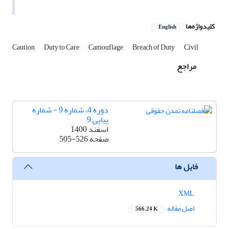
کلیدواژه‌ها
English
Caution
Duty to Care
Camouflage
Breach of Duty
Civil
مراجع
دوره 4، شماره 9 - شماره
پیاپی 9
اسفند 1400
صفحه
505-526
فایل ها
XML
اصل مقاله
566.24 K