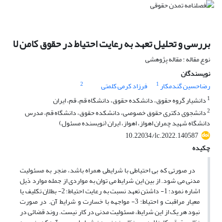
بررسی و تحلیل تعهد به رعایت احتیاط در حقوق کامن لا
نوع مقاله : مقاله پژوهشی
نویسندگان
2
1
رضاحسین گندمکار
فرزاد کرمی کلمتی
1
دانشیار گروه حقوق، دانشکده حقوق، دانشگاه قم، قم، ایران
2
دانشجوی دکتری حقوق خصوصی، دانشکده حقوق، دانشگاه قم، مدرس
دانشگاه شهید چمران اهواز، اهواز، ایران (نویسنده مسئول)
10.22034/lc.2022.140587
چکیده
در صورتی که بی احتیاطی با شرایطی همراه باشد، منجر به مسئولیت
مدنی می شود. از بین این شرایط می توان به مواردی از جمله موارد ذیل
اشاره نمود: 1- داشتن تعهد نسبت به رعایت احتیاط؛ 2- بطلان تکلیف یا
معیار مراقبت و احتیاط؛ 3- مواجهه با خسارت و شرایط آن. در صورت
نبود هر یک از این شرایط، مسئولیت مدنی در کار نیست. روند قضائی در