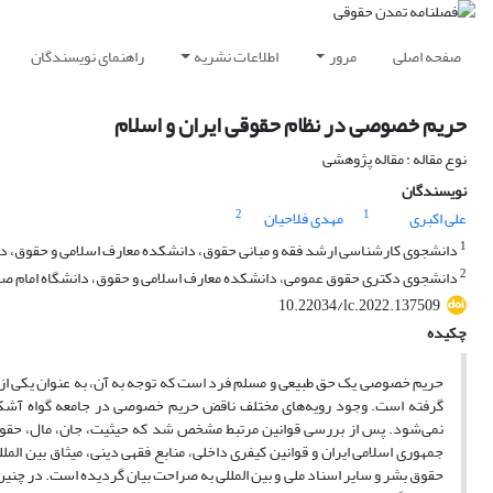
صفحه اصلی
مرور
اطلاعات نشریه
راهنمای نویسندگان
حریم خصوصی در نظام حقوقی ایران و اسلام
نوع مقاله : مقاله پژوهشی
نویسندگان
2
1
علی اکبری
مهدی فلاحیان
1
دانشجوی کارشناسی ارشد فقه و مبانی حقوق، دانشکده معارف اسلامی و حقوق، دانش
2
دانشجوی دکتری حقوق عمومی، دانشکده معارف اسلامی و حقوق، دانشگاه امام صادق 
10.22034/lc.2022.137509
چکیده
حریم خصوصی یک حق طبیعی و مسلم فرد است که توجه به آن، به عنوان یکی از ا
گرفته است. وجود رویه‌های مختلف ناقض حریم خصوصی در جامعه گواه آشکار
نمی‌شود. پس از بررسی قوانین مرتبط مشخص شد که حیثیت، جان، مال، ح
جمهوری اسلامی ایران و قوانین کیفری داخلی، منابع فقهی دینی، میثاق بین الم
حقوق بشر و سایر اسناد ملی و بین المللی به صراحت بیان گردیده است. در چنین