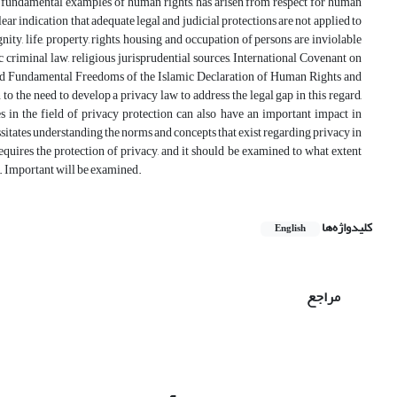
most fundamental examples of human rights, has arisen from respect for human
lear indication that adequate legal and judicial protections are not applied to
nity, life, property, rights, housing and occupation of persons are inviolable
c criminal law, religious jurisprudential sources, International Covenant on
and Fundamental Freedoms of the Islamic Declaration of Human Rights and
n to the need to develop a privacy law to address the legal gap in this regard,
 in the field of privacy protection can also have an important impact in
essitates understanding the norms and concepts that exist regarding privacy in
requires the protection of privacy, and it should be examined to what extent
e. Important will be examined.
کلیدواژه‌ها
English
مراجع