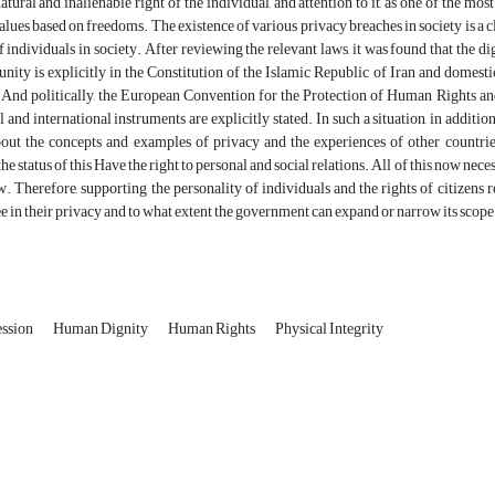
natural and inalienable right of the individual, and attention to it, as one of the 
alues ​​based on freedoms. The existence of various privacy breaches in society is a c
f individuals in society. After reviewing the relevant laws, it was found that the dig
nity is explicitly in the Constitution of the Islamic Republic of Iran and domesti
. And politically, the European Convention for the Protection of Human Rights 
l and international instruments are explicitly stated. In such a situation, in additio
out the concepts and examples of privacy and the experiences of other countries
he status of this Have the right to personal and social relations. All of this now nec
w. Therefore, supporting the personality of individuals and the rights of citizens 
ee in their privacy and to what extent the government can expand or narrow its scop
ssion
Human Dignity
Human Rights
Physical Integrity