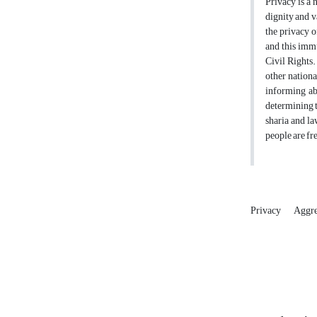
Privacy is a 
dignity and v
the privacy o
and this immu
Civil Rights
other nationa
informing ab
determining t
sharia and la
people are fr
Privacy
Aggre