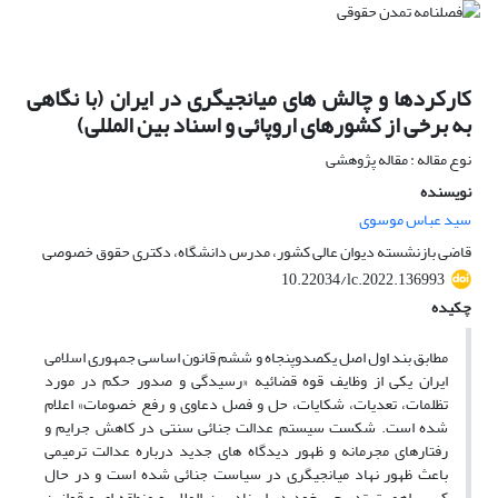
کارکردها و چالش های میانجیگری در ایران (با نگاهی
به برخی از کشورهای اروپائی و اسناد بین المللی)
نوع مقاله : مقاله پژوهشی
نویسنده
سید عباس موسوی
قاضی بازنشسته دیوان عالی کشور، مدرس دانشگاه، دکتری حقوق خصوصی
10.22034/lc.2022.136993
چکیده
مطابق بند اول اصل یکصدوپنجاه و ششم قانون اساسی جمهوری اسلامی
ایران یکی از وظایف قوه قضائیه «رسیدگی و صدور حکم در مورد
تظلمات، تعدیات، شکایات، حل و فصل دعاوی و رفع خصومات» اعلام
شده است. شکست سیستم عدالت جنائی سنتی در کاهش جرایم و
رفتارهای مجرمانه و ظهور دیدگاه های جدید درباره عدالت ترمیمی
باعث ظهور نهاد میانجیگری در سیاست جنائی شده است و در حال
کسب اهمیت تدریجی خود در اسناد بین المللی و منطقه ای و قوانین