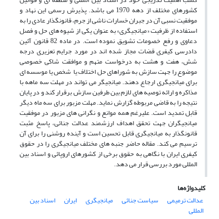
کشورهای مختلف از دهه 1970 می باشد. پذیرش رسمی این نهاد و
موفقیت نسبی آن در جبران خسارات ناشی از جرم، قانونگذار عادی را به
استفاده از ظرفیت «میانجیگری» به عنوان یکی از شیوه های حل و فصل
دعاوی و رفع خصومات تشویق نموده است. در ماده 82 قانون آئین
دادرسی کیفری قضات مجاز شده اند در مورد جرایم تعزیری درجه
شش، هفت و هشت به درخواست متهم و موافقت شاکی خصوصی
موضوع را جهت سازش به شوراهای حل اختلاف یا شخص یا موسسه ای
برای میانجیگری ارجاع دهند. میانجیگر می تواند در مهلت سه ماهه با
مذاکره و ارائه توصیه های لازم بین طرفین سازش برقرار کند و در پایان
نتیجه را به قاضی مربوطه گزارش نماید. مهلت مزبور برای سه ماه دیگر
قابل تمدید است. علیرغم همه موانع و نگرانی های مزبور در موفقیت
میانجیگران جهت تحقق اهداف ارزشمند عدالت جنائی، پاسخ مثبت
قانونگذار به میانجیگری قابل تحسین است و آینده روشنی را برای آن
ترسیم می کند. مقاله حاضر جنبه های مختلف میانجیگری را در حقوق
کیفری ایران با نگاهی به حقوق برخی از کشورهای اروپائی و اسناد بین
المللی مورد بررسی قرار می دهد.
کلیدواژه‌ها
عدالت ترمیمی
سیاست جنائی
میانجیگری
ایران
اسناد بین
المللی