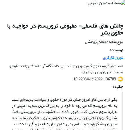
چالش های فلسفی- مفهومی تروریسم در مواجهه با
حقوق بشر
نوع مقاله : مقاله پژوهشی
نویسنده
نوروز کارگری
استادیار گروه حقوق کیفری و جرم شناسی، دانشگاه آزاد اسلامی واحد علوم و
تحقیقات تهران، تهران، ایران
10.22034/lc.2022.136783
چکیده
یکی از چالش های امروز جهان در حوزه حقوق و سیاست پدیده ای است
به نام تروریسم که می رود تا خود را به بزرگ ترین تهدید امنیتی در
هزاره سوم تبدیل کند. ظهور اقدامات خشونت بار تروریستی باعث
شکل گیری اجماعی جهانی در زمینه محکومیت ترویسم گردیده است اما
همچنان مشکل اولیه و اساسی در راه این مبارزه لاینحل باقی مانده است
و آن هم تعریف تروریسم و مواجهه با چالش ها و مشکلات فلسفی موجود