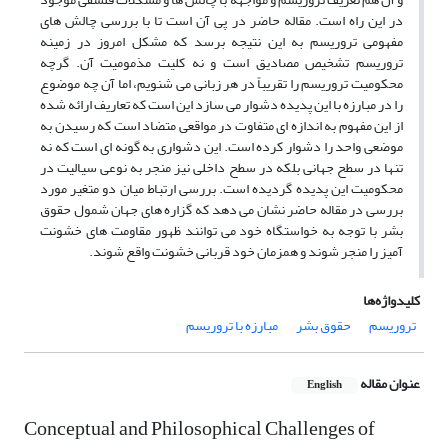
در این راه است. مقاله حاضر در پی آن است تا با بررسی چالش های
مفهومی تروریسم به این نتیجه برسد که مشکل امروز در زمینه
تروریسم تشخیص مصادیق است و نه کلیت مذمومیت آن. گرچه
محکومیت تروریسم را تقریباً در هر زبانی می شنویم، اما آن چه موضوع
را در مبارزه با این پدیده دشوار می سازد این است که تعاریف ارائه شده
از این مفهوم به اندازه ای متفاوت در مواقعی متضاد است که رسیدن به
موضعی واحد را دشوار کرده است. این دشواری به گونه ای است که نه
تنها در سطح جهانی بلکه در سطح داخلی نیز منجر به نوعی سیالیت در
محکومیت این پدیده گردیده است. بررسی ارتباط میان دو متغیر مورد
بررسی در مقاله حاضر نشان می دهد که گزاره های جهان شمول حقوق
بشر با توجه به خواستگاه خود می توانند ظهور مقاومت های خشونت
آمیز را منجر شوند و همزمان خود قربانی خشونت واقع شوند.
کلیدواژه‌ها
تروریسم
حقوق بشر
مبارزه با تروریسم
عنوان مقاله
English
Conceptual and Philosophical Challenges of