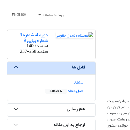
ورود به سامانه
ENGLISH
دوره 4، شماره 9 -
شماره پیاپی 9
اسفند 1400
صفحه
237-258
فایل ها
XML
اصل مقاله
540.79 K
ور طرفین صورت
. نمی‌توان این
هم رسانی
 دادرسی محسوب
به رعایت اصول
ارجاع به این مقاله
 خوانده حضور