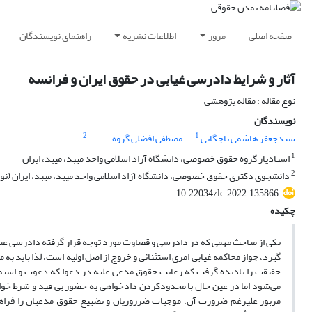
صفحه اصلی
مرور
اطلاعات نشریه
راهنمای نویسندگان
آثار و شرایط دادرسی غیابی در حقوق ایران و فرانسه
نوع مقاله : مقاله پژوهشی
نویسندگان
2
1
سیدجعفر هاشمی باجگانی
مصطفی افضلی گروه
1
استادیار گروه حقوق خصوصی، دانشگاه آزاد اسلامی واحد میبد، میبد، ایران
2
دانشجوی دکتری حقوق خصوصی، دانشگاه آزاد اسلامی واحد میبد، میبد، ایران (ن
10.22034/lc.2022.135866
چکیده
یکی از مباحث مهمی که در دادرسی و قضاوت مورد توجه قرار گرفته دادرسی غیا
گیرد، جواز محاکمه غیابی امری استثنائی و خروج از اصل اولیه است، لذا باید به م
حقیقت را نادیده گرفت که رعایت حقوق مدعی علیه در دعوا که دعوت و استماع
می‌شود اما در عین حال با محدودکردن دادخواهی به حضور بی قید و شرط خواند
مزبور علیرغم ضرورت آن، موجبات ضرروزیان و تضییع حقوق مدعیان را فراه