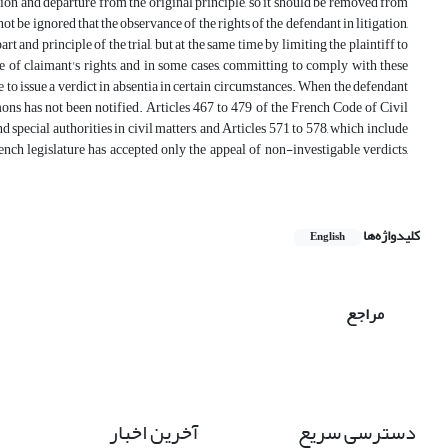
eption and departure from the original principle, so it should be removed from
t be ignored that the observance of the rights of the defendant in litigation,
rt and principle of the trial, but at the same time by limiting the plaintiff to
pe of claimant's rights, and in some cases, committing to comply with these
ible to issue a verdict in absentia in certain circumstances. When the defendant
mmons has not been notified. Articles 467 to 479 of the French Code of Civil
d special authorities in civil matters, and Articles 571 to 578, which include
rench legislature has accepted only the appeal of non-investigable verdicts,
کلیدواژه‌ها
English
مراجع
دسترسی سریع
آخرین اخبار