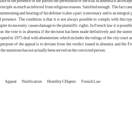
lace in the presence of the parties, the permission of the trial in absentia is an exc
principle as much as inferred from religious reasons. Satisfied enough. The fact canno
ummoning and hearing of his defense is also a part, is necessary and is an integral pa
 presence. The condition is that it is not always possible to comply with this ty
spite its necessity, causes damage to the plaintiffs' rights. In French law, it is poss
ar, the vote is in absentia, if the decision has been made definitively and the su
opted in 1975, deal with absenteeism, which includes the rulings of the city court an
purpose of the appeal is to deviate from the verdict issued in absentia, and the F
 the summons has not actually been served on the convicted person.
Appeal
Notification
Hostility CHapter
French Law