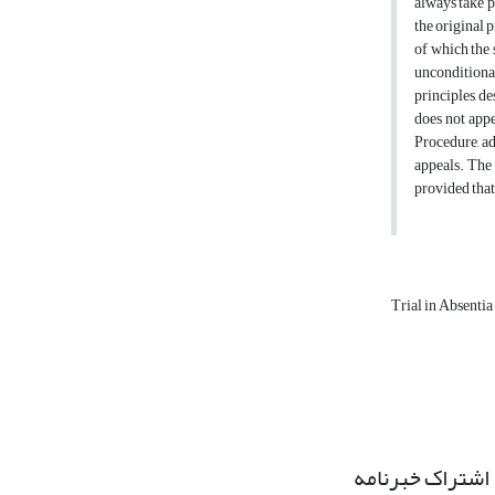
always take p
the original 
of which the s
unconditional
principles, de
does not appe
Procedure, ad
appeals. The 
provided that
Trial in Absentia
اشتراک خبرنامه