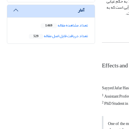
نمی‌یابد رأی غیابی می‌باشد، اگر تصمیم به طور قطعی اتخاذ شده و احضارنامه ابلاغ واقعی نشده است. مواد 467 تا 479 قانون آئین دادرسی مدنی فرانسه مصوب 1975 به حکم غیابی
ز واخواهی، عدول از رأیی است که به
آمار
ت.
تعداد مشاهده مقاله
1,469
تعداد دریافت فایل اصل مقاله
529
Effects and
Sayyed Jafar Ha
1
Assistant Profe
2
PhD Student in 
One of the mo