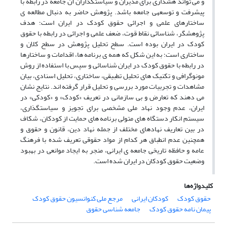
و می ­تواند هشداری برای مدیران و سیاستگذاران آن جامعه در رابطه با
پیشرفت و توسعه­ی جامعه باشد. پژوهش حاضر به دنبال مطالعه­ ی
ساختارهای علمی و اجرائی حقوق کودک در ایران است؛ هدف
پژوهشگر، شناسائی نقاط قوت، ضعف علمی و اجرائی در رابطه با حقوق
کودک در ایران بوده است. سطح تحلیل پژوهش در سطح کلان و
ساختاری است؛ به این شکل که همه­ ی برنامه ­ها، اقدامات و ساختارها
در رابطه با حقوق کودک در ایران شناسائی و سپس با استفاده از روش
مونوگرافی و تکنیک ­های تحلیل تطبیقی، ساختاری، تحلیل اسنادی، بیان
مشاهدات و تجربیات مورد بررسی و تحلیل قرار گرفته ­اند. نتایج نشان
می­ دهند که تعارض و بی­ سازمانی در تعریف «کودک» و «کودکی» در
ایران، عدم وجود نهاد ملی مشخصی برای تجویز و سیاستگذاری،
سیستم انکار دستگاه ­های متولی برنامه ­های حمایت از کودکان، شکاف
در بین تعاریف نهادهای مختلف از جمله نهاد دین، قانون و حقوق و
همچنین عدم انطباق هر کدام از مواد حقوقی تعریف­ شده با فرهنگ
عامه و حافظه تاریخی جامعه­ ی ایرانی، منجر به ایجاد موانعی در بهبود
وضعیت حقوق کودکان در ایران شده است.
کلیدواژه‌ها
حقوق کودک
کودکان ایرانی
مرجع ملی کنوانسیون حقوق کودک
پیمان نامه حقوق کودک
جامعه شناسی حقوق