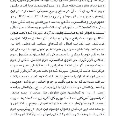
و سرانجام مشروعیت نظام می‌گردد. علیرغم تشدید مجازات مرتکبین
جرم اختلاس، ارتکاب آن در سطح وسیع همچنان ادامه دارد. در این
پژوهش به برررسی این موضوع می‌پردازیم که آثار جرم اختلاس در
حقوق ایران و انگلستان با نگاهی به اسناد بین‌المللی به چه شکل نمود
عینی داشته است؟ در حقوق ایران، خیانت مأمورین و مستخدمین دولتی
نسبت به اموالی که به مناسبت وظیفه به آن ها سپرده شده تحت عنوان
اختلاس مورد بحث واقع می‌شود و مرتکب آن مستحق مجازات تعزیری
می‌باشد. حتی تصاحب اموال شرکت‌های سهامی غیردولتی، احزاب،
سندیکاها، بانک‌های خصوصی و شرکت‌های تعاونی توسط کارمندان آن
ها به نفع خود یا دیگری با وجود برخی شرایط می‌تواند مشمول جرم
اختلاس قرار گیرد. در حقوق انگلستان، جرم اختلاس شکلی از جرم
سرقت بوده و اگر مال ابتدا به افرادی که به گونه‌ای امین محسوب
می‌گردند، مانند کارمندان، سپرده شده و تحت تصرف آنان قرار گیرد و
سپس این افراد آن را به نفع یا به مالکیت خود تغییر دهند مرتکب
سرقت شده‌اند که به نوعی تأکید بر جرم اختلاس می‌باشد. همچنین
جامعه بین المللی درصدد مبارزه با این بزه در سطح بین المللی برآمده
است. از این رو کنوانسیون‌های سازمان ملل متحد از جمله مریدا،
کنوانسیون آمریکایی ضدفساد و پروتکل آفریقایی ضدفساد به تصویب
رسید. کنوانسیون‌های یاد شده با ارائه تعریفی موسع از اختلاس و
توسعه مصادیق مرتکبان و اموال موضوع این جرم، در پیش‌بینی جرم
انگاری اعمال مقدماتی و اخفاء و نگهداری اموال حاصل از اختلاس و اتخاذ