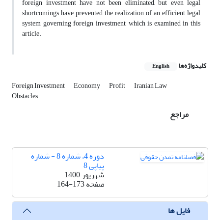
foreign investment have not been eliminated, but even legal
shortcomings have prevented the realization of an efficient legal
system governing foreign investment, which is examined in this
article.
کلیدواژه‌ها
English
Foreign Investment
Economy
Profit
Iranian Law
Obstacles
مراجع
دوره 4، شماره 8 - شماره
پیاپی 8
شهریور 1400
صفحه
164-173
فایل ها