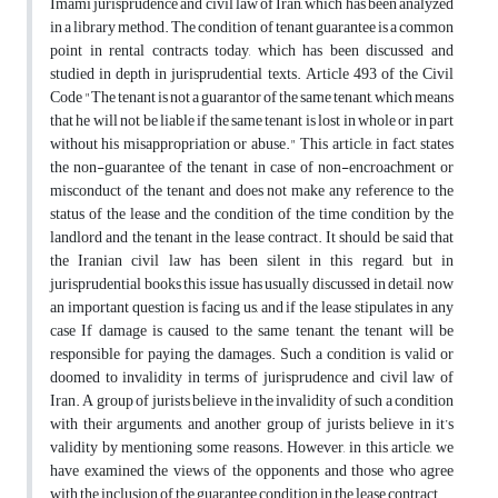
Imami jurisprudence and civil law of Iran, which has been analyzed
in a library method. The condition of tenant guarantee is a common
point in rental contracts today, which has been discussed and
studied in depth in jurisprudential texts. Article 493 of the Civil
Code "The tenant is not a guarantor of the same tenant, which means
that he will not be liable if the same tenant is lost in whole or in part
without his misappropriation or abuse." This article, in fact, states
the non-guarantee of the tenant in case of non-encroachment or
misconduct of the tenant and does not make any reference to the
status of the lease and the condition of the time condition by the
landlord and the tenant in the lease contract. It should be said that
the Iranian civil law has been silent in this regard, but in
jurisprudential books this issue has usually discussed in detail, now
an important question is facing us, and if the lease stipulates in any
case If damage is caused to the same tenant, the tenant will be
responsible for paying the damages. Such a condition is valid or
doomed to invalidity in terms of jurisprudence and civil law of
Iran. A group of jurists believe in the invalidity of such a condition
with their arguments, and another group of jurists believe in it’s
validity by mentioning some reasons. However, in this article, we
have examined the views of the opponents and those who agree
with the inclusion of the guarantee condition in the lease contract.