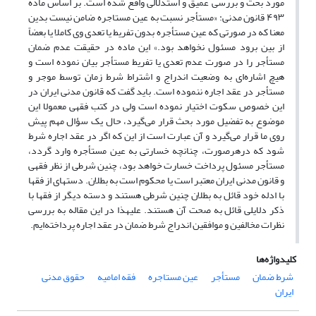
مورد بحث و بررسی عمیق و استدلالی واقع شده است. بر اساس ماده
۴۹۳ قانون مدنی: «مستأجر نسبت به ‌عین مستاجره ضامن نیست بدین
معنا که در صورتی که عین مستأجره بدون تفریط یا تعدی وی کاملا یا بعضاً
از بین برود مسئول نخواهد بود.» این ماده در حقیقت عدم ضمان
مستأجر را در صورت عدم تعدی یا تفریط مستأجر بیان نموده است و
هیچ اشاره‌ای به وضعیت اندراج و اشتراط شرط زمان توسط موجر و
مستأجر در عقد اجاره ننموده است. باید گفت که قانون مدنی ایران در
این خصوص سکوت اختیار نموده است ولی در کتب‌ فقهی معمولا این
موضوع به تفضیل مورد بحث قرار می‌گیرد، حال یک سؤال مهم پیش
روی ما قرار می‌گیرد و آن عبارت است از این که اگر در عقد اجاره شرط
شود که درهرصورت، چنانچه خسارتی به عین مستأجره وارد گردد،
مستأجر مسئول پرداخت خسارت خواهد بود، چنین شرطی از نظر فقهی
و قانون مدنی ایران معتبر است یا محکوم است به بطلان. دسته­ای از فقها
با ادله خود قائل به بطلان چنین شرطی هستند و دسته دیگر از فقها با
ذکر دلایلی قائل به صحت آن هستند. علیهذا در این مقاله به بررسی
نظرات مخالفین و موافقین اندراج شرط ضمان در عقد اجاره پرداخته‌ایم.
کلیدواژه‌ها
شرط ضمان
مستأجر
عین مستاجره
فقه امامیه
حقوق مدنی
ایران