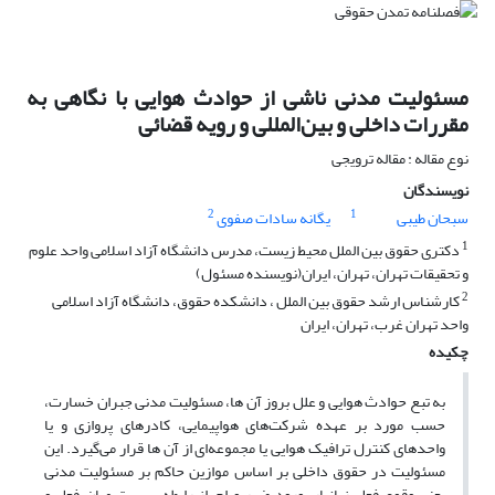
مسئولیت‌ مدنی ناشی از حوادث هوایی با نگاهی به
مقررات داخلی و بین‌المللی و رویه قضائی
نوع مقاله : مقاله ترویجی
نویسندگان
2
1
سبحان طیبی
یگانه سادات صفوی
1
دکتری حقوق بین الملل محیط زیست، مدرس دانشگاه آزاد اسلامی واحد علوم
و تحقیقات تهران، تهران، ایران(نویسنده مسئول)
2
کارشناس ارشد حقوق بین الملل ، دانشکده حقوق، دانشگاه آزاد اسلامی
واحد تهران غرب، تهران، ایران
چکیده
به تبع حوادث هوایی و علل بروز آن ها، مسئولیت مدنی جبران خسارت،
حسب مورد بر عهده شرکت‌های هواپیمایی، کادرهای پروازی و یا
واحدهای کنترل ترافیک هوایی یا مجموعه‌ای از آن ها قرار می‌گیرد. این
مسئولیت در حقوق داخلی بر اساس موازین حاکم بر مسئولیت مدنی
یعنی وقوع فعل زیانبار، ورود ضرر و احراز رابطه سببیت میان فعل و