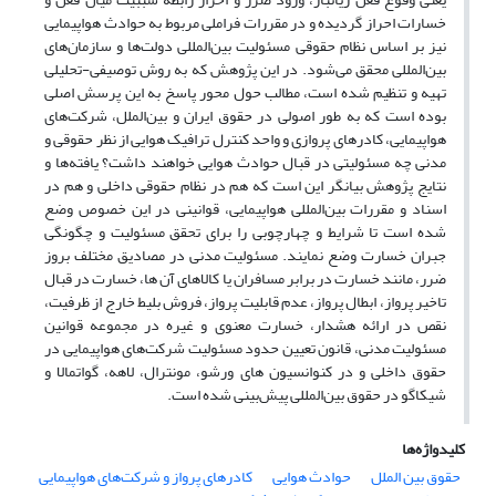
خسارات احراز گردیده و در مقررات فراملی مربوط به حوادث هواپیمایی
نیز بر اساس نظام حقوقی مسئولیت بین‌المللی دولت‌ها و سازمان‌های
بین‌المللی محقق می‌شود. در این پژوهش که به روش توصیفی-تحلیلی
تهیه و تنظیم شده است، مطالب حول محور پاسخ به این پرسش اصلی
بوده است که به طور اصولی در حقوق ایران و بین‌الملل، شرکت‌های
هواپیمایی، کادرهای پروازی و واحد کنترل ترافیک هوایی از نظر حقوقی و
مدنی چه مسئولیتی در قبال حوادث هوایی خواهند داشت؟ یافته‌ها و
نتایج پژوهش بیانگر این است که هم در نظام حقوقی داخلی و هم در
اسناد و مقررات بین‌المللی هواپیمایی، قوانینی در این خصوص وضع
شده است تا شرایط و چهارچوبی را برای تحقق مسئولیت و چگونگی
جبران خسارت وضع نمایند. مسئولیت مدنی در مصادیق مختلف بروز
ضرر، مانند خسارت در برابر مسافران یا کالاهای آن ها، خسارت در قبال
تاخیر پرواز، ابطال پرواز، عدم قابلیت پرواز، فروش بلیط خارج از ظرفیت،
نقص در ارائه هشدار، خسارت معنوی و غیره در مجموعه قوانین
مسئولیت مدنی، قانون تعیین حدود مسئولیت شرکت‌های هواپیمایی در
حقوق داخلی و در کنوانسیون های ورشو، مونترال، لاهه، گواتمالا و
شیکاگو در حقوق بین‌المللی پیش‌بینی شده است.
کلیدواژه‌ها
حقوق بین الملل
حوادث هوایی
کادرهای پرواز و شرکت‌های هواپیمایی