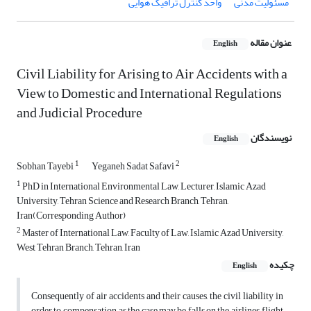
مسئولیت مدنی
واحد کنترل ترافیک هوایی
عنوان مقاله
English
Civil Liability for Arising to Air Accidents with a
View to Domestic and International Regulations
and Judicial Procedure
نویسندگان
English
1
2
Sobhan Tayebi
Yeganeh Sadat Safavi
1
PhD in International Environmental Law, Lecturer, Islamic Azad
University, Tehran Science and Research Branch, Tehran,
Iran(Corresponding Author)
2
Master of International Law, Faculty of Law, Islamic Azad University,
West Tehran Branch, Tehran, Iran
چکیده
English
Consequently of air accidents and their causes, the civil liability in
order to compensation, as the case may be falls on the airlines, flight