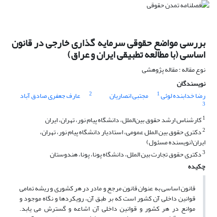
بررسی مواضع حقوقی سرمایه گذاری خارجی در قانون
اساسی (با مطالعه تطبیقی ایران و عراق)
نوع مقاله : مقاله پژوهشی
نویسندگان
2
1
رضا خدابنده لوئی
مجتبی انصاریان
عارف جعفری صادق آباد
3
1
کارشناس ارشد حقوق بین‌الملل، دانشگاه پیام نور، تهران، ایران
2
دکتری حقوق بین الملل عمومی، استادیار دانشگاه پیام نور، تهران،
ایران(نویسنده مسئول)
3
دکتری حقوق تجارت بین الملل، دانشگاه پونا، پونا، هندوستان
چکیده
قانون اساسی به عنوان قانون مرجع و مادر در هر کشوری و ریشه تمامی
قوانین داخلی آن کشور است که بر طبق آن، رویکردها و نگاه موجود و
موانع در هر کشور و قوانین داخلی آن اشاعه و گسترش می یابد.