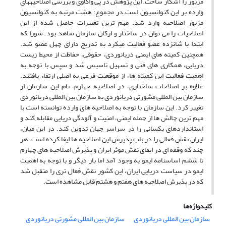
مزبور را آشکار ساخت. این پژوهش در پی واکاوی و بررسی اصلاحیه​های
وارده بر این کنوانسیون است.در مجموع؛ هشت مرتبه به کنوانسیون
مزبور اصلاحیه وارد شد. مهم ​ترین تغییرات حاصل شده از این
اصلاحیات را می ​توان در ساختار و ارکان سازمان شاهد بود. شورا که
ابتدا با شانزده عضو فعالیت می​کرد به تدریج دارای چهل عضو شد.
همچنین کمیته­ های ایمنی دریانوردی، حقوقی، حفاظت از محیط زیست
دریایی، همکاری های فنی و تسهیل تاسیس شد و سپس با توجه به
اهمیت فعالیت این کمیته​ ها، از موقعیت فرعی به اصلی ارتقاء یافتند.
علاوه بر اصلاحات ساختاری، در اصلاحیه چهارم، نام این سازمان از
سازمان بین ​المللی مشورتی دریانوردی به سازمان بین ​المللی دریانوردی
تغییر کرد. این سازمان با توجه به اصلاحیه​ های وارده توانسته است با
مهم ​ترین چالش ​ها از جمله ایمنی، امنیت و آلودگی دریایی مقابله کند و
استاندارد​های یکسانی را در سراسر جهان تدوین کند. در این میان،
ایران نقش فعالی را در باب پذیرش این اصلاحیه ­ها ایفا کرده است. هر
چند که وقفه ­ای در ایفای نقش موثر ایران و پذیرش اصلاحیه ­های چهارم
تا ششم اساسنامه ایمو به وجود آمد اما بار دیگر و با توجه به اهمیت
ایمو در سیاست دریایی ایران، این کشور نقش فعال­ تری را متقبل شد
که در پذیرش اصلاحیه­ های هفتم و هشتم قابل مشاهده است.
کلیدواژه‌ها
سازمان بین المللی دریانوردی
سازمان بین المللی مشورتی دریانوردی