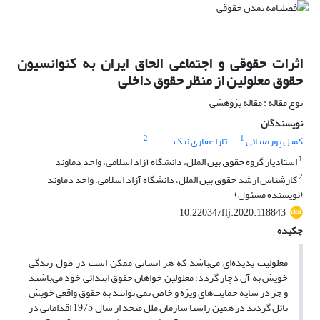
اثرات حقوقی و اجتماعی الحاق ایران به کنوانسیون
حقوق معلولین از منظر حقوق داخلی
نوع مقاله : مقاله پژوهشی
نویسندگان
2
1
کمیل پورضیائی
تارا غفاری نیک
1
استادیار گروه حقوق بین الملل، دانشگاه آزاد اسلامی، واحد دماوند
2
کارشناس ارشد حقوق بین الملل، دانشگاه آزاد اسلامی، واحد دماوند
(نویسنده مسئول)
10.22034/flj.2020.118843
چکیده
معلولیت پدیده‌ای می‌باشد که هر انسانی ممکن است در طول زندگی
خویش به آن دچار گردد؛ معلولین خواهان حقوق ابتدائی خود می‌باشند
و جز در سایه‌ حمایت‌های ویژه و خاص نمی توانند به حقوق واقعی خویش
نائل گردند در همین راستا سازمان ملل متحد از سال 1975 اقداماتی در