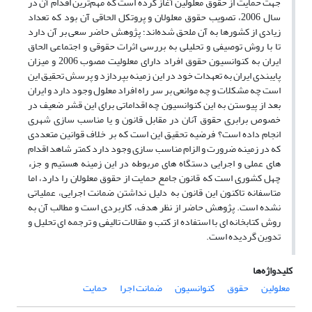
جهت حمایت از حقوق معلولین آغاز کرده است که مهم‌ترین اقدام آن در
سال 2006، تصویب حقوق معلولان و پروتکل الحاقی آن بود که تعداد
زیادی از کشور‌ها به آن ملحق شده‌‌اند؛ پژوهش حاضر سعی بر آن دارد
تا با روش توصیفی و تحلیلی به بررسی اثرات حقوقی و اجتماعی الحاق
ایران به کنوانسیون حقوق افراد دارای معلولیت مصوب 2006 و میزان
پایبندی ایران به تعهدات خود در این زمینه بپردازد و پرسش تحقیق این
است چه مشکلات و چه موانعی بر سر راه افراد معلول وجود دارد و ایران
بعد از پیوستن به این کنوانسیون چه اقداماتی برای این قشر ضعیف در
خصوص برابری حقوق آنان در مقابل قانون و یا مناسب سازی شهری
انجام داده است؟ فرضیه تحقیق این است که بر خلاف قوانین متعددی
که در زمینه ضرورت و الزام مناسب سازی وجود دارد کمتر شاهد اقدام
های عملی و اجرایی دستگاه های مربوطه در این زمینه هستیم و جزء
چهل کشوری است که قانون جامع حمایت از حقوق معلولان را دارد، اما
متاسفانه تاکنون این قانون به دلیل نداشتن ضمانت اجرایی، عملیاتی
نشده است. پژوهش حاضر از نظر هدف، کاربردی است و مطالب آن به
روش کتابخانه ای با استفاده از کتب و مقالات تالیفی و ترجمه ای تحلیل و
تدوین گردیده است.
کلیدواژه‌ها
معلولین
حقوق
کنوانسیون
ضمانت اجرا
حمایت