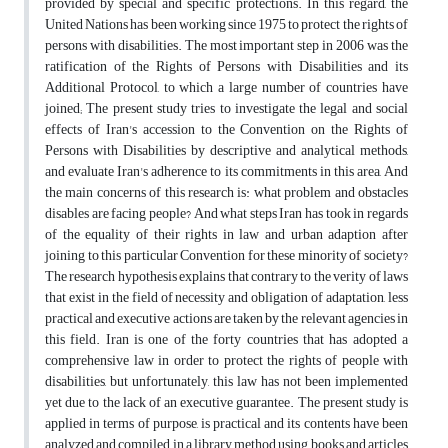
provided by special and specific protections. In this regard, the
United Nations has been working since 1975 to protect the rights of
persons with disabilities. The most important step in 2006 was the
ratification of the Rights of Persons with Disabilities and its
Additional Protocol, to which a large number of countries have
joined; The present study tries to investigate the legal and social
effects of Iran's accession to the Convention on the Rights of
Persons with Disabilities by descriptive and analytical methods,
and evaluate Iran's adherence to its commitments in this area, And
the main concerns of this research is: what problem and obstacles
disables are facing people? And what steps Iran has took in regards
of the equality of their rights in law and urban adaption after
joining to this particular Convention for these minority of society?
The research hypothesis explains that contrary to the verity of laws
that exist in the field of necessity and obligation of adaptation, less
practical and executive actions are taken by the relevant agencies in
this field. Iran is one of the forty countries that has adopted a
comprehensive law in order to protect the rights of people with
disabilities, but unfortunately, this law has not been implemented
yet due to the lack of an executive guarantee. The present study is
applied in terms of purpose, is practical and its contents have been
analyzed and compiled in a library method using books and articles