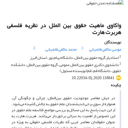
واکاوی ماهیت حقوق بین الملل در نظریه فلسفی
هربرت هارت
نویسندگان
2
1
موسی عاکفی قاضیانی
محمد عاکفی قاضیانی
1
استادیار گروه حقوق بین الملل، دانشگاه پیام نور، استان البرز
2
دانشجوی دکتری حقوق بین الملل عمومی، گروه حقوق بین الملل، دانشکده
حقوق، دانشگاه قم، قم(نویسنده مسئول)
10.22034/flj.2020.118841
چکیده
در جهان معاصر موجودیت حقوق بین‌الملل، چرائی و چگونگی آن،
همواره از سوی برخی اندیشمندان علم حقوق به چالش کشیده می‌شود.
از این جهت پاسخ به این مسائل و بررسی مواضع فلاسفه علم حقوق در
این خصوص از اهمیت به سزائی برخوردار می‌باشد. هربرت هارت به
عنوان حقوقدان معاصر غربی که نظریات فلسفی حقوقی به ویژه در
خصوص ماهیت حقوق بین‌الملل ارائه داده است، در زمره فلاسفه علم