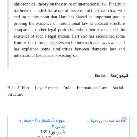
philosophical theory on the nature of international law. Finally, it
has been concluded that as one of the results of this research we will
end up at this point that Hart has played an important part in
proving the existence of international law as a social structure
compared to other legal positivists who often have denied the
existence of such a legal system. Hart also has ascertained some
features of a through legal system for international law as well and
has explained some similarities between domestic law and
international law as a real (existing) set.
کلیدواژه‌ها
English
H. L. A. Hart
Legal System
Rule
International Law
Social
Structure
دوره 3، شماره 6 - شماره
پیاپی 6
شهریور 1399