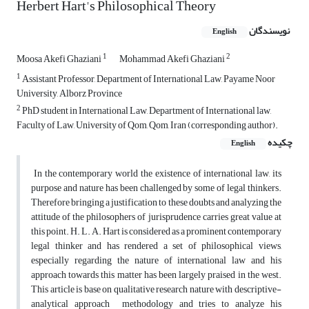
Herbert Hart's Philosophical Theory
نویسندگان
English
1
2
Moosa Akefi Ghaziani
Mohammad Akefi Ghaziani
1
Assistant Professor, Department of International Law, Payame Noor
University, Alborz Province
2
PhD student in International Law, Department of International law,
Faculty of Law, University of Qom, Qom, Iran (corresponding author).
چکیده
English
In the contemporary world the existence of international law, its
purpose and nature has been challenged by some of legal thinkers.
Therefore bringing a justification to these doubts and analyzing the
attitude of the philosophers of jurisprudence carries great value at
this point. H. L. A. Hart is considered as a prominent contemporary
legal thinker and has rendered a set of philosophical views,
especially regarding the nature of international law and his
approach towards this matter has been largely praised in the west.
This article is base on qualitative research nature with descriptive-
analytical approach methodology and tries to analyze his