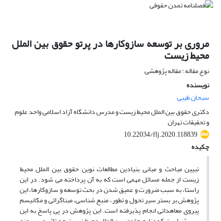
مروری بر توسعه سازوکارها در پرتو حقوق بین الملل
محیط زیست
نوع مقاله : مقاله پژوهشی
نویسنده
سبحان طیبی
دکتری حقوق بین الملل محیط زیست و مدرس دانشگاه آزاد اسلامی واحد علوم
و تحقیقات تهران
10.22034/flj.2020.118839
چکیده
تبیین مباحث و مبانی بنیادین مطالعات نوین حقوق بین الملل محیط
زیست از جمله مسائل مهمی است که به آن پرداخته می شود. در این
راستا، به سبب ضرورت و عمیق شدن در بحث توسعه و سازوکارها، این
پژوهش بر بستر سیر تحول و تطور، منبع شناسی، مبناگرائی و مکانیسم
پیروی معاهداتی انجام پذیرفته است. این پژوهش در پی پاسخ به این
پرسش است که منابع حقوق بین الملل محیط زیست چه تاثیری بر روند