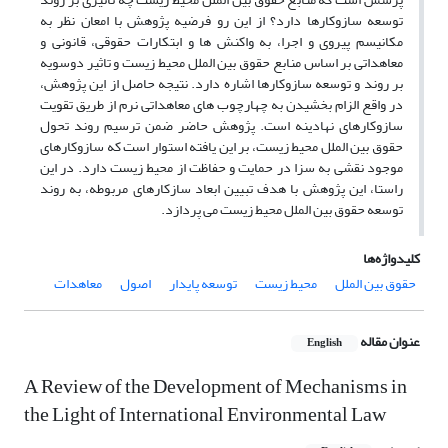
توسعه سازوکارها دارد؟ از این رو فرضیه پژوهش با امعان نظر به
مکانیسم پیروی و اجرا، به واکنش ها و ابتکارات حقوقی، قانونی و
معاهداتی بر اساس منابع حقوق بین الملل محیط زیست و تاثیر دوسویه
بر روند و توسعه سازوکارها اشاره دارد. نتیجه حاصل از این پژوهش،
در واقع الزام بخشیدن به چهارچوب های معاهداتی نرم از طریق تقویت
سازوکارهای نهادینه است. پژوهش حاضر ضمن ترسیم روند تحول
حقوق بین الملل محیط زیست، بر این یافته استوار است که سازوکارهای
موجود نقشی به سزا در حمایت و حفاظت از محیط زیست دارد. در این
راستا، این پژوهش با هدف تبیین ابعاد سازکارهای مربوطه، به روند
توسعه حقوق بین الملل محیط زیست می پردازد.
کلیدواژه‌ها
حقوق بین الملل
محیط زیست
توسعه پایدار
اصول
معاهدات
عنوان مقاله
English
A Review of the Development of Mechanisms in
the Light of International Environmental Law