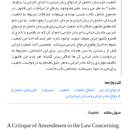
تابعیت فرزندان حاصل از ازدواج زنان ایرانی با اتباع خارجی را برطرف
نماید؟ به نظر می رسد علیرغم وجود پاره‌ای از ابهامات، این قانون در
مجموع شامل نکات مثبتی بوده و می‌تواند مشکلات مربوط به تابعیت
فرزندان حاصل از زنان ایرانی و مردان خارجی را رفع نماید. به این نحو
که مطابق قانون، امکان اخذ تابعیت ایرانی برای فرزندان حاصل از ازدواج
شرعی مادران ایرانی با مردان خارجی اعم از آن که در قلمرو یا خارج از
قلمرو کشور ایران متولد شوند، وجود دارد؛ هر چند که اخذ این تابعیت
منوط به احراز وقوع ازدواج شرعی می‌باشد. همچنین اخذ تابعیت ایرانی
قبل از رسیدن به سن هجده سال نیز برای این اشخاص، مشروط به
درخواست مادر ایرانی آن ها امکان پذیر گشته‌؛ هر چند این قانون،
تکلیف مواردی را که مادر ایرانی به هر دلیل اقدام به درخواست تابعیت
برای فرزند خود نمی‌نماید، مشخص نکرده است.
کلیدواژه‌ها
ازدواج شرعی
انتقال تابعیت
تابعیت
شهروند
فرزندان حاصل از
ازدواج مادر ایرانی و مردان غیرایرانی
عنوان مقاله
English
A Critique of Amendment to the Law Concerning