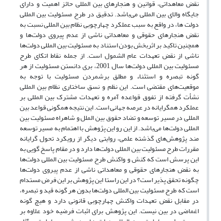
نقض معاهداتی، قوانین و هنجارهای بین المللی حائز اهمیت و دارای
جایگاه والای بین المللی می‌باشد. تدقیق در طرح مسئولیت بین المللی
دولت ها، در واقع به سبب عملکرد چهارچوبی نظام بین المللی نسبت به
نقض هنجارهای حقوقی و معاهداتی ناشی از عدم پیروی دولت‌ها و
همچنین تاکید بر اثربخش بودن استناد به مسئولیت بین المللی دولت‌ها
ناشی از نقض تعهدات عام الشمول است. از جمله نقاط اتکای طرح
مسئولیت بین المللی دولت‌ها سال 2001، بری دانستن مسئولیت از هر
گونه تبصره و استثناء و مطلق برشمردن مسئولیت با توجه به
موقعیت‌های مقتضی است. این نظم و نسق ساختاری نظام بین المللی
نشأت گرفته از تفوق قواعده آمره و تعهدات مشترک بین المللی بر
عملکرد همگرایانه در عرصه جهانی است. این نتیجه همگونی قواعد بین
المللی در مسیر توسعه و تضاد حقوق بین الملل و شاهراه مسئولیت بین
المللی دولت‌ها می‌باشد. از این رو این پژوهش با اهتمام به مسیر توسعه
مند پژوهش‌های گذشته علمی، روایتی دیگر از رویکرد تحول گرایانه
مقررات طرح مسئولیت بین المللی دولت‌ها دارد و در مقام پاسخ گویی به
این پرسش است که کنش و واکنش طرح مسئولیت بین المللی دولت‌ها
به نقض هنجارهای حقوقی و معاهداتی ناشی از عدم پیروی دولت‌ها
چگونه تحقق پذیر است؟ در این راستا این پژوهش بر این فرض مستدام
است که طرح مسئولیت بین المللی دولت‌ها بدون هر گونه قید و تبصره،
در مقابل نقض تعهدات واکنش چهارچوبی قانونی دارد و هیچ گونه
اغماضی در بین نیست. این پژوهش برای اثبات فرضیه خود علاوه بر