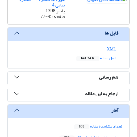
پیاپی 4
پاییز 1398
صفحه
77-95
فایل ها
XML
اصل مقاله
641.24 K
هم رسانی
ارجاع به این مقاله
آمار
تعداد مشاهده مقاله
658