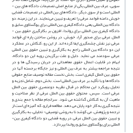
سویی، عرف بین­ المللی یکی از منابع اصلی تصمیمات دادگاه ­های بین ­
المللی است و از سوی دیگر، دادگاه­ های بین ­المللی در تصمیمات قضایی
خویش دامنه­ قواعد عرفی را تعریف و تبیین می‌نمایند. در این زمینه، دو
دادگاه بین­ المللی یعنی دادگاه کیفری بین­ المللی برای یوگسلاوی سابق و
دادگاه کیفری بین ­المللی برای رواندا، افزون بر بکارگیری حقوق بین ­
الملل عرفی برای صدور آراء خویش، در روشن­ ساختن پاره ­ای قواعد
عرفی نیز نقش چشمگیری ایفا کرده ­اند. از این رو، کنکاش در عملکرد
این دو دادگاه بین­ المللی راجع به بکارگیری و تبیین حقوق بین­ المللی
عرفی سودمند می ­نماید. دلیل و علت برگزیدن رویه­ این دو دادگاه،
ابهام در قابلیت اعمال حقوق معاهداتی در جریان رسیدگی­ ها و در
نتیجه­ مراجعه­ بیشتر به عرف بین ­المللی و نیز جایگاه برجسته­ آن­ها در
حقوق بین­ الملل کیفری است. بخش نخست مقاله توصیف منابع حقوقی
دادگاه ­ها و با تأکید بر عرف بین­ المللی است. بخش دوم، شامل تجزیه و
تحلیل رویکرد این محاکم در قبال نظریه­ دوعنصریِ حقوق بین ­الملل
عرفی است. سپس، محتوای حقوق بین ­الملل عرفی از نظر صلاحیت و
ماهیت آن به کنکاش گذاشته می ­شود. سرانجام مقاله با جمع­ بندی و
نتیجه­ گیری به کار خود پایان می ­دهد. مطالعه­ فرارو، که آمیزه ­ای است از
ترجمه و پژوهش، می­ کوشد تا به روشی توصیفی- تحلیلی، به بکارگیری
و تبیین حقوق بین­ الملل عرفی در رویه­ قضایی دو دادگاه­ کیفری بین­
المللی برای یوگسلاوی سابق و رواندا بپردازد.