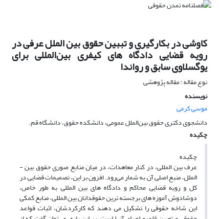
کاوشی در بکارگیری و تببین حقوق بین الملل عرفی در
رویه قضایی دادگاه های کیفری بین‌المللی برای
یوگسلاوی سابق و رواندا
نوع مقاله : مقاله پژوهشی
نویسنده
موسی کرمی
دانشجوی دکتری حقوق بین‌الملل عمومی، دانشکده حقوق، دانشگاه قم.
چکیده
چکیده
عرف بین ­المللی، در کنار معاهدات، در میان منابع صوری حقوق بین ­
الملل، منبع اصلی آن به شمار می‌رود. افزون بر این، تصمیمات قضایی در
کل و رویه­ قضایی محاکم و دادگاه های بین ­المللی به طور خاص،
دوشادوش آموزه­ های برجسته­ ترین حقوقدانان بین­ المللی، منابع کمکی
این شاخه­ حقوقی را تشکیل می­ دهند که کارکردشان، اثبات قواعد
حقوقی و تعیین قلمرو اجرای آن­ها است. بر این پایه، می‌توان گفت که از