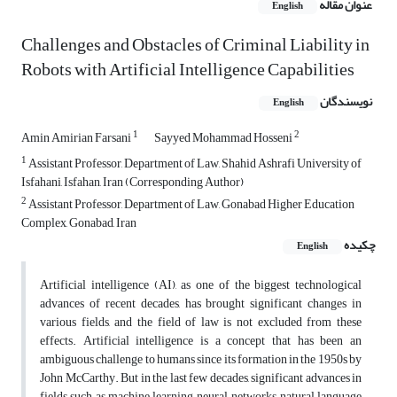
عنوان مقاله
English
Challenges and Obstacles of Criminal Liability in
Robots with Artificial Intelligence Capabilities
نویسندگان
English
1
2
Amin Amirian Farsani
Sayyed Mohammad Hosseni
1
Assistant Professor, Department of Law, Shahid Ashrafi University of
Isfahani, Isfahan, Iran (Corresponding Author)
2
Assistant Professor, Department of Law, Gonabad Higher Education
Complex, Gonabad, Iran
چکیده
English
Artificial intelligence (AI), as one of the biggest technological
advances of recent decades, has brought significant changes in
various fields, and the field of law is not excluded from these
effects. Artificial intelligence is a concept that has been an
ambiguous challenge to humans since its formation in the 1950s by
John McCarthy. But in the last few decades, significant advances in
fields such as machine learning, neural networks, natural language