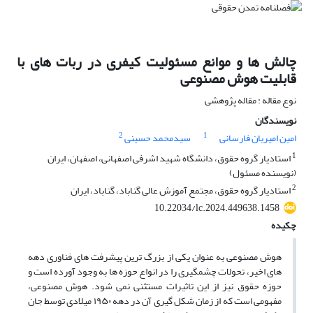
چالش ها و موانع مسئولیت کیفری در ربات های با
قابلیت هوش مصنوعی
نوع مقاله : مقاله پژوهشی
نویسندگان
2
1
امین امیریان فارسانی
سیدمحمد حسینی
1
استادیار گروه حقوق، دانشگاه شهید اشرفی اصفهانی، اصفهان، ایران
(نویسنده مسئول)
2
استادیار گروه حقوق، مجتمع آموزش عالی گناباد، گناباد، ایران
10.22034/lc.2024.449638.1458
چکیده
هوش مصنوعی به عنوان یکی از بزرگ ترین پیشرفت های فناوری دهه
های اخیر، تحولات چشمگیری را در انواع حوزه ها به وجود آورده است و
حوزه حقوق نیز از این تاثیرات مستثنی نمی شود. هوش مصنوعی،
مفهومی است که از زمان شکل گیری آن در دهه ۱۹۵۰ میلادی توسط جان