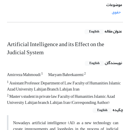
موضوعات
حقوق
عنوان مقاله
English
Artificial Intelligence and its Effect on the
Judicial System
نویسندگان
English
1
2
Amirreza Mahmoudi
Maryam Bahrekazemi
1
Assistant Professor, Department of Law, Faculty of Humanities, Islamic
Azad University, Lahijan Branch, Lahijan, Iran
2
Master's student in private law, Faculty of Humanities, Islamic Azad
University, Lahijan branch, Lahijan, Iran (Corresponding Author)
چکیده
English
Nowadays, artificial intelligence (AI), as a new technology, can
create improvements and loopholes in the process of judicial