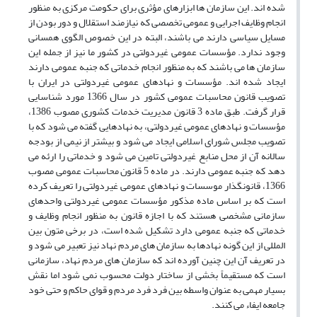
شده ­اند. این سازمان­ ها ابزارهای مؤثری برای حکومت مرکزی به منظور
انجام وظایف اجرایی و عمومی تخصصی که نیازمند استقلال و دور بودن از
مسایل سیاسی دارند می­ باشند، البته در این خصوص الگوی همسانی
وجود ندارد. مؤسسات عمومی غیردولتی در کشور ما نیز از جمله این
سازمان­ ها می­ باشند که به منظور انجام خدماتی که جنبه عمومی دارند
ایجاد شده­ اند. مؤسسات و نهادهای عمومی غیردولتی در ایران با
تصویب قانون محاسبات عمومی کشور در سال 1366 مورد شناسایی
قرار گرفت. طبق ماده 3 قانون مدیریت خدمات کشوری مصوب 1386،
مؤسسات و نهادهای عمومی غیردولتی، به نهادهایی گفته می شود که با
تصویب مجلس شورای اسلامی ایجاد می شود و بیشتر از نیمی از بودجه
سالانه آن از محل منابع غیردولتی تامین می شود و خدماتی را ارئه می
دهد که جنبه عمومی دارند. در ماده 5 قانون محاسبات عمومی مصوب
1366، قانونگذار موسسات و نهادهای عمومی غیردولتی را تعریف کرده
است که بر اساس ماده مذکور مؤسسات عمومی غیردولتی واحدهای
سازمانی مشخصی هستند که با اجازه قانون به منظور انجام وظایف و
خدماتی که جنبه عمومی دارد تشکیل شده است، در برخی متون بین
المللی از این گونه نهادها به سازمان های مردم نهاد نیز تعبیر می شود و
در تعریف آن این چنین آورده اند که سازمان های مردم نهاد، سازمانی
است که مستقیماً بخشی از ساختار دولت محسوب نمی شود اما نقش
بسیار مهمی به عنوان واسطه بین فرد فرد مردم و قوای حاکم و حتی خود
جامعه ایفاء می کنند.