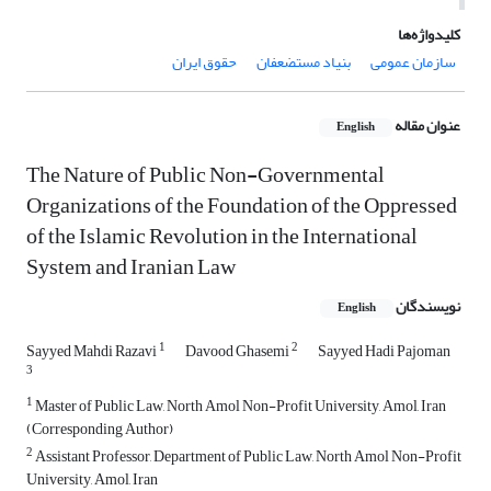
کلیدواژه‌ها
سازمان عمومی
بنیاد مستضعفان
حقوق ایران
عنوان مقاله
English
The Nature of Public Non-Governmental
Organizations of the Foundation of the Oppressed
of the Islamic Revolution in the International
System and Iranian Law
نویسندگان
English
1
2
Sayyed Mahdi Razavi
Davood Ghasemi
Sayyed Hadi Pajoman
3
1
Master of Public Law, North Amol Non-Profit University, Amol, Iran
(Corresponding Author)
2
Assistant Professor, Department of Public Law, North Amol Non-Profit
University, Amol, Iran