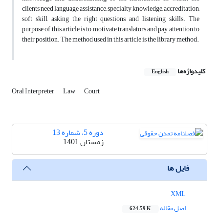
clients need language assistance, specialty knowledge, accreditation,
soft skill, asking the right questions and listening skills. The
purpose of this article is to motivate translators and pay attention to
their position. The method used in this article is the library method.
کلیدواژه‌ها
English
Oral Interpreter
Law
Court
دوره 5، شماره 13
زمستان 1401
فایل ها
XML
اصل مقاله
624.59 K