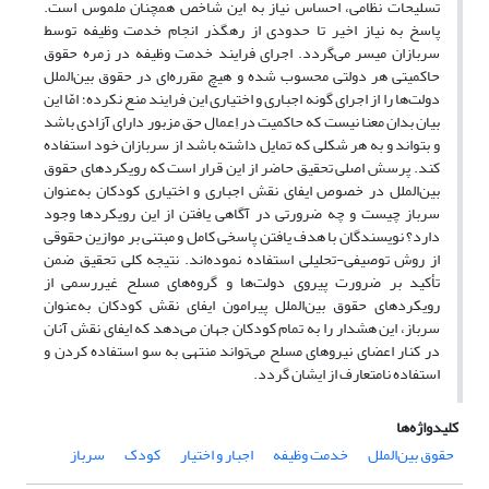
تسلیحات نظامی، احساس نیاز به این شاخص همچنان ملموس است.
پاسخ به نیاز اخیر تا حدودی از رهگذر انجام خدمت وظیفه توسط
سربازان میسر می‌گردد. اجرای فرایند خدمت وظیفه در زمره حقوق
حاکمیتی هر دولتی محسوب شده و هیچ مقرره‌ای در حقوق بین‌الملل
دولت‌ها را از اجرای گونه اجباری و اختیاری این فرایند منع نکرده؛
امّا
این
بیان بد
ا
ن معنا نیست که حاکمیت در اِعمال حق مزبور دارای آزادی باشد
و بتواند و به هر شکلی که تمایل داشته باشد از سربازان خود استفاده
کند. پرسش اصلی تحقیق حاضر از این قرار است که رویکردهای حقوق
بین‌الملل در خصوص ایفای نقش اجباری و اختیاری کودکان به‌عنوان
سرباز چیست و چه ضرورتی در آگاهی یافتن از این رویکردها وجود
دارد؟ نویسندگان با هدف یافتن پاسخی کامل و مبتنی بر موازین حقوقی
از روش توصیفی-تحلیلی استفاده نموده‌اند. نتیجه کلی تحقیق ضمن
تأکید بر ضرورت پیروی دولت‌ها و گروه‌های مسلح غیررسمی از
رویکردهای حقوق بین‌الملل پیرامون ایفای نقش کودکان به‌عنوان
سرباز، این هشدار را به تمام کودکان جهان می‌دهد که ایفای نقش آنان
در کنار اعضای نیروهای مسلح می‌تواند منتهی به سو استفاده کردن و
استفاده نامتعارف از ایشان ‌گردد.
کلیدواژه‌ها
حقوق بین‌الملل
خدمت وظیفه
اجبار و اختیار
کودک
سرباز