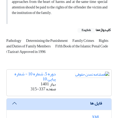
approaches from the heart of harms, and at the same time, special
attention should be paid to the rights of the offender, the victim and
the institution of the family.
کلیدواژه‌ها
English
Pathology
Determining the Punishment
Family Crimes
Rights
and Duties of Family Members
Fifth Book of the Islamic Penal Code
(Tazirat) Approved in 1996
دوره 5، شماره 10 - شماره
پیاپی 10
بهار 1401
صفحه
315-337
فایل ها
XML