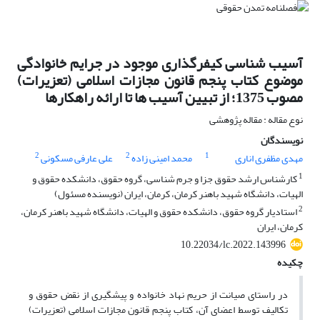
آسیب شناسی کیفرگذاری موجود در جرایم خانوادگی
موضوع کتاب پنجم قانون مجازات اسلامی (تعزیرات)
مصوب 1375؛ از تبیین آسیب ها تا ارائه راهکارها
نوع مقاله : مقاله پژوهشی
نویسندگان
2
2
1
مهدی مظفری اناری
محمد امینی زاده
علی عارفی مسکونی
1
کارشناس ارشد حقوق جزا و جرم شناسی، گروه حقوق، دانشکده حقوق و
الهیات، دانشگاه شهید باهنر کرمان، کرمان، ایران (نویسنده مسئول)
2
استادیار گروه حقوق، دانشکده حقوق و الهیات، دانشگاه شهید باهنر کرمان،
کرمان، ایران
10.22034/lc.2022.143996
چکیده
در راستای صیانت از حریم نهاد خانواده و پیشگیری از نقض حقوق و
تکالیف توسط اعضای آن، کتاب پنجم قانون مجازات اسلامی (تعزیرات)