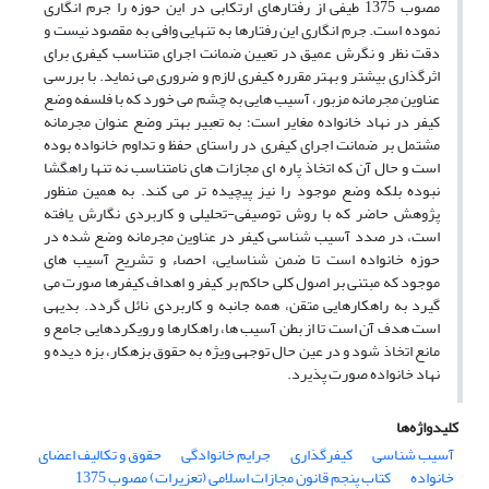
مصوب 1375 طیفی از رفتارهای ارتکابی در این حوزه را جرم انگاری
نموده است. جرم انگاری این رفتارها به تنهایی وافی به مقصود نیست و
دقت نظر و نگرش عمیق در تعیین ضمانت اجرای متناسب کیفری برای
اثرگذاری بیشتر و بهتر مقرره کیفری لازم و ضروری می نماید. با بررسی
عناوین مجرمانه مزبور، آسیب هایی به چشم می خورد که با فلسفه وضع
کیفر در نهاد خانواده مغایر است؛ به تعبیر بهتر وضع عنوان مجرمانه
مشتمل بر ضمانت اجرای کیفری در راستای حفظ و تداوم خانواده بوده
است و حال آن که اتخاذ پاره ای مجازات های نامتناسب نه تنها راهگشا
نبوده بلکه وضع موجود را نیز پیچیده تر می کند. به همین منظور
پژوهش حاضر که با روش توصیفی-تحلیلی و کاربردی نگارش یافته
است، در صدد آسیب شناسی کیفر در عناوین مجرمانه وضع شده در
حوزه خانواده است تا ضمن شناسایی، احصاء و تشریح آسیب های
موجود که مبتنی بر اصول کلی حاکم بر کیفر و اهداف کیفرها صورت می
گیرد به راهکارهایی متقن، همه جانبه و کاربردی نائل گردد. بدیهی
است هدف آن است تا از بطن آسیب ها، راهکارها و رویکردهایی جامع و
مانع اتخاذ شود و در عین حال توجهی ویژه به حقوق بزهکار، بزه دیده و
نهاد خانواده صورت پذیرد.
کلیدواژه‌ها
آسیب شناسی
کیفرگذاری
جرایم خانوادگی
حقوق و تکالیف اعضای
خانواده
کتاب پنجم قانون مجازات اسلامی (تعزیرات) مصوب 1375