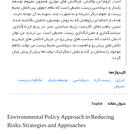
است. لزوم این واکنش، فراکنش های موثری همچون مفهوم توسعه
پایدار و دیپلماسی زیست محیطی است که نظام حقوق بین الملل محیط
زیست و علوم دیگر تدریجا و به صورت چند سویه به آن توجه دارند.
هدف از انجام این پژوهش که به روش توصیفی-تحلیلی نگاشته شده،
تبیین راهبردهای کاربست رژیم سیاستی سبز در پرتو ارزشگذاری،
سیاستگذاری و مقرراتگذاری زیست محیطی است. بی تردید می توان
اذعان داشت که سیاست های پیش رو در جریان اجلاس های جهانی و
تلاش های پیش رو و اهمیت به دیپلماسی محیط زیست می تواند تلاطم
موجود را بسامان تر کند و نقش دمکراتیک دولت ها بیش از پیش عیان
گردد.
کلیدواژه‌ها
انرژی
زیست کره
دیپلماسی
توسعه پایدار
مخاطرات زیست
محیطی
عنوان مقاله
English
Environmental Policy Approach in Reducing
Risks; Strategies and Approaches