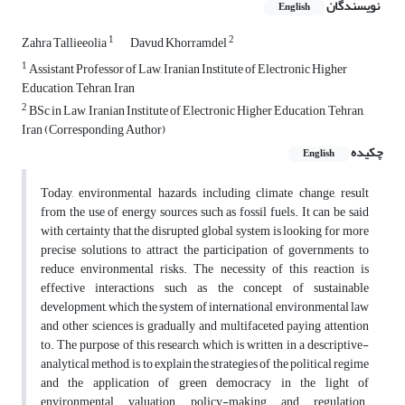
نویسندگان
English
1
2
Zahra Tallieeolia
Davud Khorramdel
1
Assistant Professor of Law, Iranian Institute of Electronic Higher
Education, Tehran, Iran
2
BSc in Law, Iranian Institute of Electronic Higher Education, Tehran,
Iran (Corresponding Author)
چکیده
English
Today, environmental hazards, including climate change, result
from the use of energy sources such as fossil fuels. It can be said
with certainty that the disrupted global system is looking for more
precise solutions to attract the participation of governments to
reduce environmental risks. The necessity of this reaction is
effective interactions such as the concept of sustainable
development, which the system of international environmental law
and other sciences is gradually and multifaceted paying attention
to. The purpose of this research, which is written in a descriptive-
analytical method, is to explain the strategies of the political regime
and the application of green democracy in the light of
environmental valuation, policy-making and regulation.