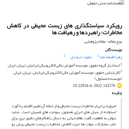
رویکرد سیاستگذاری های زیست محیطی در کاهش
مخاطرات؛ راهبردها و رهیافت ها
نوع مقاله : مقاله پژوهشی
نویسندگان
2
1
زهرا طلیعه علیا
داوود خرم دل
1
استادیار گروه حقوق، موسسه آموزش عالی الکترونیکی ایرانیان، تهران، ایران
2
کارشناس حقوق، موسسه آموزش عالی الکترونیکی ایرانیان، تهران، ایران
(نویسنده مسئول)
10.22034/lc.2022.142576
چکیده
امروزه برخی از مخاطرات زیست محیطی و از جمله آن تغییر اقلیم، ره آورد
استفاده از بنیان های انرژی همچون سوخت های فسیلی است. شاید
بتوان به قطعیت گفت نظام جهانی به دنبال راهکارهای دقیق تری برای
جلب مشارکت دولت ها جهت کاهش مخاطرات زیست محیطی پیش رو