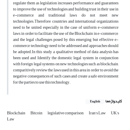
regulate them as legislation increases performance and guarantees
to improve the use of technologies and building trust in their use in
e-commerce, and traditional laws do not meet new
technologies.Therefore, countries and international organizations
need to be united, especially in the case of uniform e-commerce
laws, in order to facilitate the use of the Blockchain in e-commerce,
and the legal challenges posed by this emerging but effective e-
commerce technology need to be addressed and approaches should
be adopted.In this study, a qualitative method of data analysis has
been used and Identify the domestic legal system in conjunction
with foreign legal systems on new technologies such as blockchain,
comparitively review the laws used in this area in order to avoid the
negative consequences of such cases and create a safe environment
for the parties to use this technology.
کلیدواژه‌ها
English
Blockchain
Bitcoin
legislative comparison
Iran's Law
UK's
Law