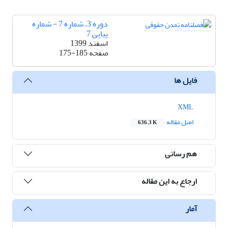
دوره 3، شماره 7 - شماره
پیاپی 7
اسفند 1399
صفحه
175-185
فایل ها
XML
اصل مقاله
636.3 K
هم رسانی
ارجاع به این مقاله
آمار